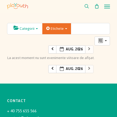
Skip
Menu
to
search
main
content
Categorii
Etichete
AUG. 2026
La acest moment nu sunt evenimente viitoare de afișat.
AUG. 2026
CONTACT
+ 40 755 655 566