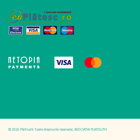
© 2026 PlaYouth. Toate drepturile rezervate, ASOCIATIA PLAYOUTH