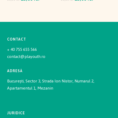
inițial
curent
inițial
curent
a
este:
a
este:
fost:
25,00 lei.
fost:
25,00 lei.
50,00 lei.
50,00 lei.
CONTACT
+ 40 755 655 566
contact@playouth.ro
ADRESĂ
București, Sector 3, Strada Ion Nistor, Numarul 2,
Apartamentul 1, Mezanin
JURIDICE