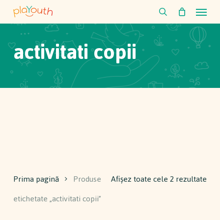
Skip
Menu
to
search
main
activitati copii
content
Prima pagină
Produse
Afișez toate cele 2 rezultate
etichetate „activitati copii”