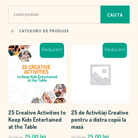
Caută
CAUTĂ
după:
CATEGORII DE PRODUSE
Reduceri!
Reduceri!
ADAUGĂ ÎN COȘ
ADAUGĂ ÎN COȘ
25 Creative Activities to
25 de Activități Creative
Keep Kids Entertained
pentru a distra copiii la
at the Table
masă
Prețul
Prețul
Prețul
Prețul
25,00
lei
25,00
lei
50,00
lei
50,00
lei