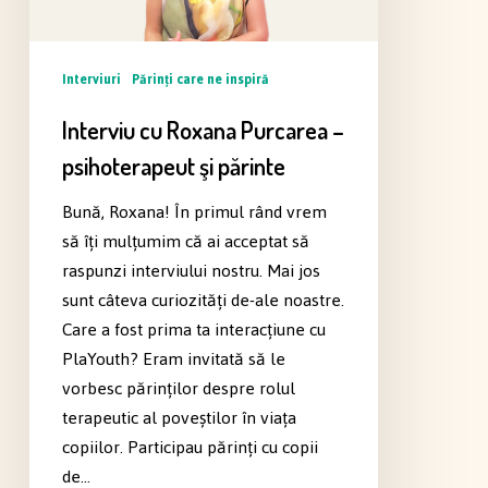
psihoterapeut
şi
părinte
Interviuri
Părinți care ne inspiră
Interviu cu Roxana Purcarea –
psihoterapeut şi părinte
Bună, Roxana! În primul rând vrem
să îţi mulţumim că ai acceptat să
raspunzi interviului nostru. Mai jos
sunt câteva curiozităţi de-ale noastre.
Care a fost prima ta interacţiune cu
PlaYouth? Eram invitată să le
vorbesc părinților despre rolul
terapeutic al poveștilor în viața
copiilor. Participau părinți cu copii
de…