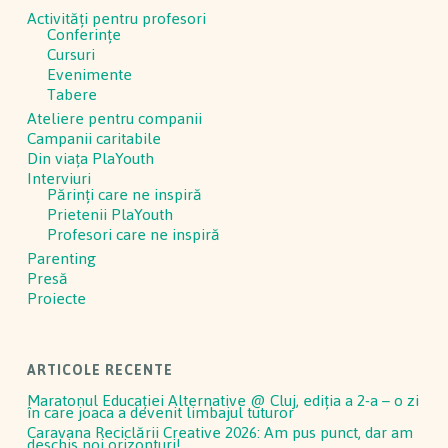
Activităţi pentru profesori
Conferinţe
Cursuri
Evenimente
Tabere
Ateliere pentru companii
Campanii caritabile
Din viața PlaYouth
Interviuri
Părinți care ne inspiră
Prietenii PlaYouth
Profesori care ne inspiră
Parenting
Presă
Proiecte
ARTICOLE RECENTE
Maratonul Educației Alternative @ Cluj, ediția a 2-a – o zi
în care joaca a devenit limbajul tuturor
Caravana Reciclării Creative 2026: Am pus punct, dar am
deschis noi orizonturi!