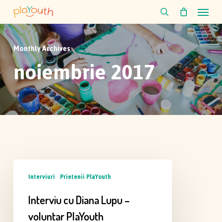
Skip
Menu
to
search
main
content
Monthly Archives
noiembrie 2017
Interviu
Interviuri
Prietenii PlaYouth
cu
Diana
Interviu cu Diana Lupu –
Lupu
voluntar PlaYouth
–