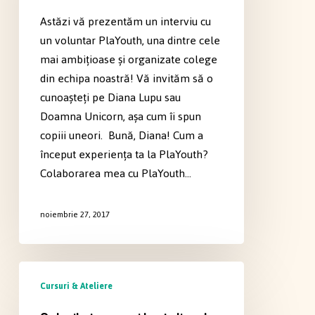
voluntar
Astăzi vă prezentăm un interviu cu
PlaYouth
un voluntar PlaYouth, una dintre cele
mai ambiţioase şi organizate colege
din echipa noastră! Vă invităm să o
cunoaşteţi pe Diana Lupu sau
Doamna Unicorn, aşa cum îi spun
copiii uneori. Bună, Diana! Cum a
început experienţa ta la PlaYouth?
Colaborarea mea cu PlaYouth…
noiembrie 27, 2017
Culorile
Cursuri & Ateliere
toamnei
la