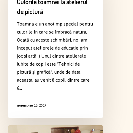
Culorile toamnei la atelierul
atelierul
de pictură
de
pictură
Toamna e un anotimp special pentru
culorile în care se îmbracă natura.
Odată cu aceste schimbări, noi am
început atelierele de educație prin
joc și artă :) Unul dintre atelierele
iubite de copii este “Tehnici de
pictură și grafică”, unde de data
aceasta, au venit 8 copii, dintre care
6…
noiembrie 16, 2017
O