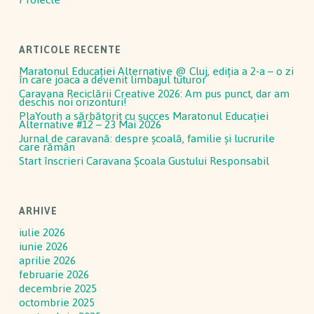
ARTICOLE RECENTE
Maratonul Educației Alternative @ Cluj, ediția a 2-a – o zi
în care joaca a devenit limbajul tuturor
Caravana Reciclării Creative 2026: Am pus punct, dar am
deschis noi orizonturi!
PlaYouth a sărbătorit cu succes Maratonul Educației
Alternative #12 – 23 Mai 2026
Jurnal de caravană: despre școală, familie și lucrurile
care rămân
Start înscrieri Caravana Școala Gustului Responsabil
ARHIVE
iulie 2026
iunie 2026
aprilie 2026
februarie 2026
decembrie 2025
octombrie 2025