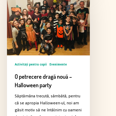
petrecere
dragă
nouă
–
Halloween
party
Activităţi pentru copii
Evenimente
O petrecere dragă nouă –
Halloween party
Săptămâna trecută, sâmbătă, pentru
că se apropia Halloween-ul, noi am
găsit motiv să ne întâlnim cu oameni