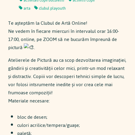
activitati copii bucuresti
activitti copii
arta
clubul playouth
Te aşteptăm la Clubul de Artă Online!
Ne vedem în fiecare miercuri în intervalul orar 16:00-
17:00, online, pe ZOOM să ne bucurăm împreună de
pictură
.
Atelierele de Pictură au ca scop dezvoltarea imaginaţiei,
gȃndirii și creativității celor mici, printr-un mod relaxant
și distractiv. Copiii vor descoperi tehnici simple de lucru,
vor folosi intsrumente inedite și vor crea cele mai
frumoase compoziții!
Materiale necesare:
bloc de desen;
culori acrilice/tempera/guașe;
paletă;