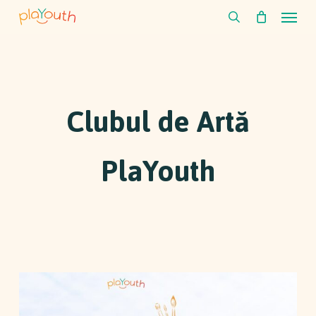
Skip
Menu
to
search
main
content
Clubul de Artă
PlaYouth