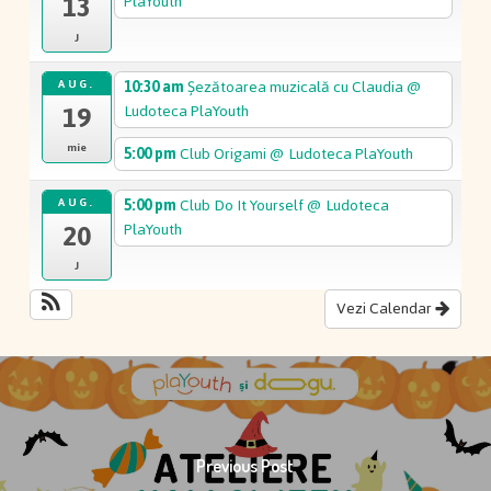
13
PlaYouth
J
10:30 am
Șezătoarea muzicală cu Claudia
@
AUG.
19
Ludoteca PlaYouth
mie
5:00 pm
Club Origami
@ Ludoteca PlaYouth
5:00 pm
Club Do It Yourself
@ Ludoteca
AUG.
20
PlaYouth
J
Vezi Calendar
Previous Post