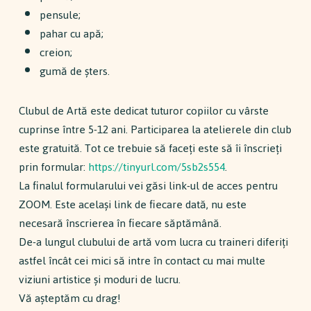
pensule;
pahar cu apă;
creion;
gumă de șters.
Clubul de Artă este dedicat tuturor copiilor cu vârste
cuprinse între 5-12 ani. Participarea la atelierele din club
este gratuită. Tot ce trebuie să faceți este să îi înscrieți
prin formular:
https://tinyurl.com/5sb2s554
.
La finalul formularului vei găsi link-ul de acces pentru
ZOOM. Este același link de fiecare dată, nu este
necesară înscrierea în fiecare săptămână.
De-a lungul clubului de artă vom lucra cu traineri diferiți
astfel încât cei mici să intre în contact cu mai multe
viziuni artistice și moduri de lucru.
Vă așteptăm cu drag!