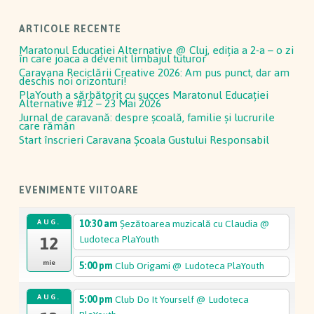
ARTICOLE RECENTE
Maratonul Educației Alternative @ Cluj, ediția a 2-a – o zi
în care joaca a devenit limbajul tuturor
Caravana Reciclării Creative 2026: Am pus punct, dar am
deschis noi orizonturi!
PlaYouth a sărbătorit cu succes Maratonul Educației
Alternative #12 – 23 Mai 2026
Jurnal de caravană: despre școală, familie și lucrurile
care rămân
Start înscrieri Caravana Școala Gustului Responsabil
EVENIMENTE VIITOARE
10:30 am
Șezătoarea muzicală cu Claudia
@
AUG.
12
Ludoteca PlaYouth
mie
5:00 pm
Club Origami
@ Ludoteca PlaYouth
5:00 pm
Club Do It Yourself
@ Ludoteca
AUG.