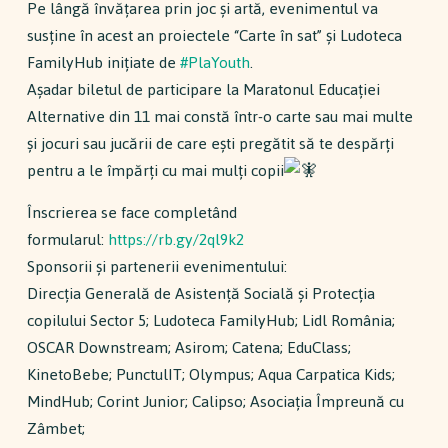
Pe lângă învățarea prin joc și artă, evenimentul va
susține în acest an proiectele “Carte în sat” și Ludoteca
FamilyHub inițiate de
#PlaYouth
.
Așadar biletul de participare la Maratonul Educației
Alternative din 11 mai constă într-o carte sau mai multe
și jocuri sau jucării de care ești pregătit să te despărți
pentru a le împărți cu mai mulți copii
Înscrierea se face completând
formularul:
https://rb.gy/2ql9k2
Sponsorii și partenerii evenimentului:
Direcția Generală de Asistență Socială și Protecția
copilului Sector 5; Ludoteca FamilyHub; Lidl România;
OSCAR Downstream; Asirom; Catena; EduClass;
KinetoBebe; PunctulIT; Olympus; Aqua Carpatica Kids;
MindHub; Corint Junior; Calipso; Asociația Împreună cu
Zâmbet;