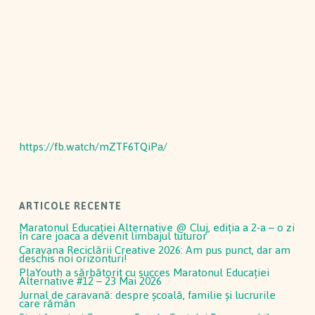
https://fb.watch/mZTF6TQiPa/
ARTICOLE RECENTE
Maratonul Educației Alternative @ Cluj, ediția a 2-a – o zi
în care joaca a devenit limbajul tuturor
Caravana Reciclării Creative 2026: Am pus punct, dar am
deschis noi orizonturi!
PlaYouth a sărbătorit cu succes Maratonul Educației
Alternative #12 – 23 Mai 2026
Jurnal de caravană: despre școală, familie și lucrurile
care rămân