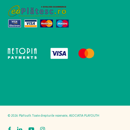
© 2026 PlaYouth. Toate drepturile rezervate, ASOCIATIA PLAYOUTH
facebook
linkedin
youtube
instagram