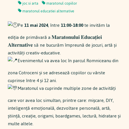
joc si arta
maratonul copiilor
maratonul educatiei alternative
Pe
11 mai 2024
, între
11:00-18:00
te invităm la
ediția de primăvară a 𝐌𝐚𝐫𝐚𝐭𝐨𝐧𝐮𝐥𝐮𝐢 𝐄𝐝𝐮𝐜𝐚𝐭̦𝐢𝐞𝐢
𝐀𝐥𝐭𝐞𝐫𝐧𝐚𝐭𝐢𝐯𝐞 să ne bucurăm împreună de jocuri, artă și
activități creativ-educative.
Evenimentul va avea loc în parcul Romniceanu din
zona Cotroceni și se adresează copiilor cu vârste
cuprinse între 4 și 12 ani.
Maratonul va cuprinde multiple zone de activități
care vor avea loc simultan, printre care: mișcare, DIY,
inteligență emoțională, dezvoltare personală, artă,
știință, creație, origami, boardgames, lectură, hidratare și
multe altele.