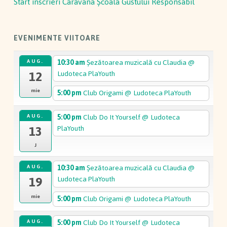
Start înscrieri Caravana Școala Gustului Responsabil
EVENIMENTE VIITOARE
10:30 am
Șezătoarea muzicală cu Claudia
@
AUG.
12
Ludoteca PlaYouth
mie
5:00 pm
Club Origami
@ Ludoteca PlaYouth
5:00 pm
Club Do It Yourself
@ Ludoteca
AUG.
13
PlaYouth
J
10:30 am
Șezătoarea muzicală cu Claudia
@
AUG.
19
Ludoteca PlaYouth
mie
5:00 pm
Club Origami
@ Ludoteca PlaYouth
5:00 pm
Club Do It Yourself
@ Ludoteca
AUG.