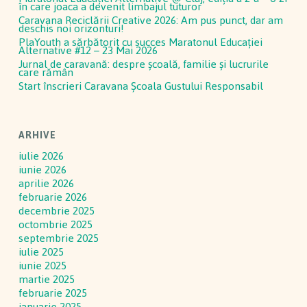
în care joaca a devenit limbajul tuturor
Caravana Reciclării Creative 2026: Am pus punct, dar am
deschis noi orizonturi!
PlaYouth a sărbătorit cu succes Maratonul Educației
Alternative #12 – 23 Mai 2026
Jurnal de caravană: despre școală, familie și lucrurile
care rămân
Start înscrieri Caravana Școala Gustului Responsabil
ARHIVE
iulie 2026
iunie 2026
aprilie 2026
februarie 2026
decembrie 2025
octombrie 2025
septembrie 2025
iulie 2025
iunie 2025
martie 2025
februarie 2025
ianuarie 2025