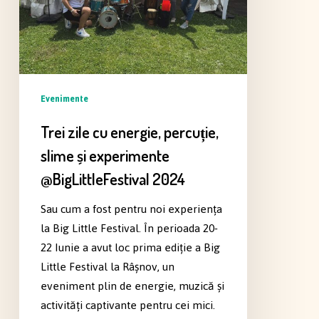
slime
și
experimente
@BigLittleFestival
2024
Evenimente
Trei zile cu energie, percuție,
slime și experimente
@BigLittleFestival 2024
Sau cum a fost pentru noi experiența
la Big Little Festival. În perioada 20-
22 Iunie a avut loc prima ediție a Big
Little Festival la Râșnov, un
eveniment plin de energie, muzică și
activități captivante pentru cei mici.