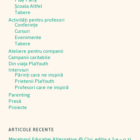
Școala Altfel
Tabere
Activităţi pentru profesori
Conferinţe
Cursuri
Evenimente
Tabere
Ateliere pentru companii
Campanii caritabile
Din viața PlaYouth
Interviuri
Părinți care ne inspiră
Prietenii PlaYouth
Profesori care ne inspiră
Parenting
Presă
Proiecte
ARTICOLE RECENTE
Maratonul Educației Alternative @ Cluj, ediția a 2-a – o zi