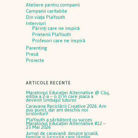
Ateliere pentru companii
Campanii caritabile
Din viața PlaYouth
Interviuri
Părinți care ne inspiră
Prietenii PlaYouth
Profesori care ne inspiră
Parenting
Presă
Proiecte
ARTICOLE RECENTE
Maratonul Educației Alternative @ Cluj,
ediția a 2-a – o zi în care joaca a
devenit limbajul tuturor
Caravana Reciclării Creative 2026: Am
pus punct, dar am deschis noi
orizonturi!
PlaYouth a sărbătorit cu succes
Maratonul Educației Alternative #12 –
23 Mai 2026
Jurnal de caravană: despre școală,
familie și lucrurile care rămân