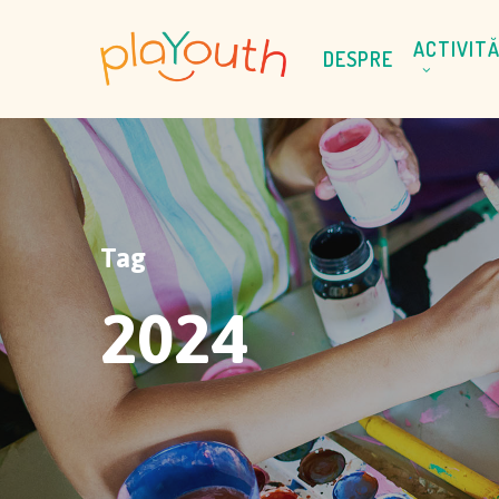
Skip
to
ACTIVITĂ
DESPRE
main
content
Tag
2024