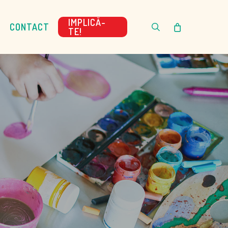
IMPLICĂ-
search
P
CONTACT
TE!