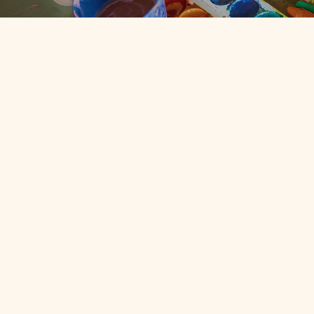
Caravana
Reciclării
Creative
se
Apropie
de
Ultimul
Pas:
Tabăra
de
Animație
și
Creativitate
Evenimente