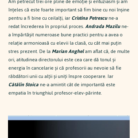
Am petrecut trei ore pline de emoție și entuziasm și am
înțeles că este foarte important să fim bine cu noi înșine
pentru a fi bine cu ceilalți, iar
Cristina Petrescu
ne-a
redat încrederea în propriul proces.
Andrada Mazilu
ne-
a împărtășit numeroase bune practici pentru a avea o
relație armonioasă cu elevii la clasă, cu cât mai puțin
stres prezent. De la
Marian Anghel
am aflat că, de multe
ori, atitudinea directorului este cea care dă tonul și
energia în cancelarie și că profesorii au nevoie să fie
răbdători unii cu alții și uniți înspre cooperare. Iar
Cătălin Stoica
ne-a amintit cât de importantă este
empatia în triunghiul profesor-elev-părinte.