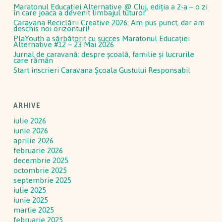
Maratonul Educației Alternative @ Cluj, ediția a 2-a – o zi
în care joaca a devenit limbajul tuturor
Caravana Reciclării Creative 2026: Am pus punct, dar am
deschis noi orizonturi!
PlaYouth a sărbătorit cu succes Maratonul Educației
Alternative #12 – 23 Mai 2026
Jurnal de caravană: despre școală, familie și lucrurile
care rămân
Start înscrieri Caravana Școala Gustului Responsabil
ARHIVE
iulie 2026
iunie 2026
aprilie 2026
februarie 2026
decembrie 2025
octombrie 2025
septembrie 2025
iulie 2025
iunie 2025
martie 2025
februarie 2025