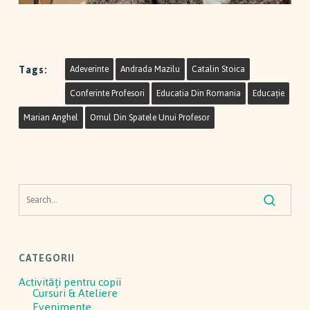
Tags:
Adeverinte
Andrada Mazilu
Catalin Stoica
Conferinte Profesori
Educatia Din Romania
Educație
Marian Anghel
Omul Din Spatele Unui Profesor
CATEGORII
Activităţi pentru copii
Cursuri & Ateliere
Evenimente